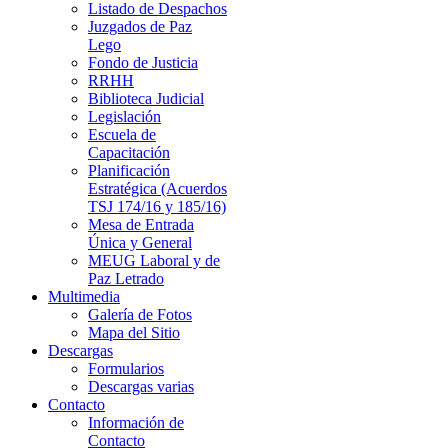
Listado de Despachos
Juzgados de Paz
Lego
Fondo de Justicia
RRHH
Biblioteca Judicial
Legislación
Escuela de
Capacitación
Planificación
Estratégica (Acuerdos
TSJ 174/16 y 185/16)
Mesa de Entrada
Única y General
MEUG Laboral y de
Paz Letrado
Multimedia
Galería de Fotos
Mapa del Sitio
Descargas
Formularios
Descargas varias
Contacto
Información de
Contacto