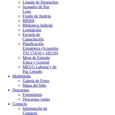
Listado de Despachos
Juzgados de Paz
Lego
Fondo de Justicia
RRHH
Biblioteca Judicial
Legislación
Escuela de
Capacitación
Planificación
Estratégica (Acuerdos
TSJ 174/16 y 185/16)
Mesa de Entrada
Única y General
MEUG Laboral y de
Paz Letrado
Multimedia
Galería de Fotos
Mapa del Sitio
Descargas
Formularios
Descargas varias
Contacto
Información de
Contacto