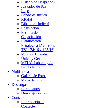
Listado de Despachos
Juzgados de Paz
Lego
Fondo de Justicia
RRHH
Biblioteca Judicial
Legislación
Escuela de
Capacitación
Planificación
Estratégica (Acuerdos
TSJ 174/16 y 185/16)
Mesa de Entrada
Única y General
MEUG Laboral y de
Paz Letrado
Multimedia
Galería de Fotos
Mapa del Sitio
Descargas
Formularios
Descargas varias
Contacto
Información de
Contacto