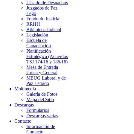
Listado de Despachos
Juzgados de Paz
Lego
Fondo de Justicia
RRHH
Biblioteca Judicial
Legislación
Escuela de
Capacitación
Planificación
Estratégica (Acuerdos
TSJ 174/16 y 185/16)
Mesa de Entrada
Única y General
MEUG Laboral y de
Paz Letrado
Multimedia
Galería de Fotos
Mapa del Sitio
Descargas
Formularios
Descargas varias
Contacto
Información de
Contacto