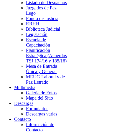
Listado de Despachos
Juzgados de Paz
Lego
Fondo de Justicia
RRHH
Biblioteca Judicial
Legislación
Escuela de
Capacitación
Planificación
Estratégica (Acuerdos
TSJ 174/16 y 185/16)
Mesa de Entrada
Única y General
MEUG Laboral y de
Paz Letrado
Multimedia
Galería de Fotos
Mapa del Sitio
Descargas
Formularios
Descargas varias
Contacto
Información de
Contacto