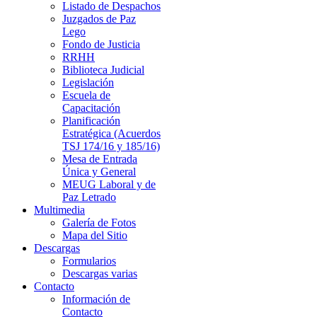
Listado de Despachos
Juzgados de Paz
Lego
Fondo de Justicia
RRHH
Biblioteca Judicial
Legislación
Escuela de
Capacitación
Planificación
Estratégica (Acuerdos
TSJ 174/16 y 185/16)
Mesa de Entrada
Única y General
MEUG Laboral y de
Paz Letrado
Multimedia
Galería de Fotos
Mapa del Sitio
Descargas
Formularios
Descargas varias
Contacto
Información de
Contacto