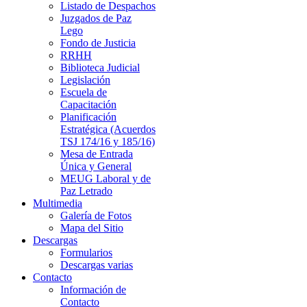
Listado de Despachos
Juzgados de Paz
Lego
Fondo de Justicia
RRHH
Biblioteca Judicial
Legislación
Escuela de
Capacitación
Planificación
Estratégica (Acuerdos
TSJ 174/16 y 185/16)
Mesa de Entrada
Única y General
MEUG Laboral y de
Paz Letrado
Multimedia
Galería de Fotos
Mapa del Sitio
Descargas
Formularios
Descargas varias
Contacto
Información de
Contacto