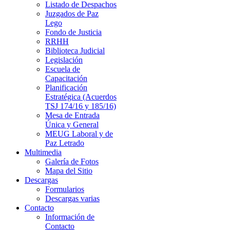
Listado de Despachos
Juzgados de Paz
Lego
Fondo de Justicia
RRHH
Biblioteca Judicial
Legislación
Escuela de
Capacitación
Planificación
Estratégica (Acuerdos
TSJ 174/16 y 185/16)
Mesa de Entrada
Única y General
MEUG Laboral y de
Paz Letrado
Multimedia
Galería de Fotos
Mapa del Sitio
Descargas
Formularios
Descargas varias
Contacto
Información de
Contacto