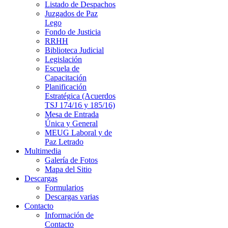
Listado de Despachos
Juzgados de Paz
Lego
Fondo de Justicia
RRHH
Biblioteca Judicial
Legislación
Escuela de
Capacitación
Planificación
Estratégica (Acuerdos
TSJ 174/16 y 185/16)
Mesa de Entrada
Única y General
MEUG Laboral y de
Paz Letrado
Multimedia
Galería de Fotos
Mapa del Sitio
Descargas
Formularios
Descargas varias
Contacto
Información de
Contacto