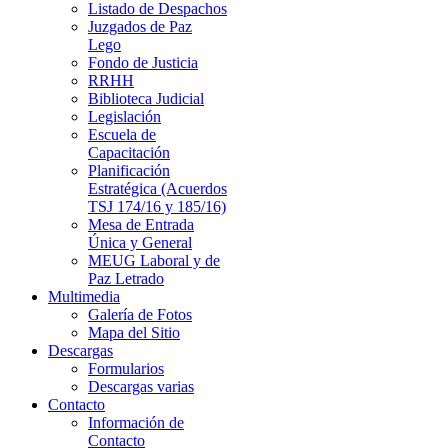
Listado de Despachos
Juzgados de Paz
Lego
Fondo de Justicia
RRHH
Biblioteca Judicial
Legislación
Escuela de
Capacitación
Planificación
Estratégica (Acuerdos
TSJ 174/16 y 185/16)
Mesa de Entrada
Única y General
MEUG Laboral y de
Paz Letrado
Multimedia
Galería de Fotos
Mapa del Sitio
Descargas
Formularios
Descargas varias
Contacto
Información de
Contacto