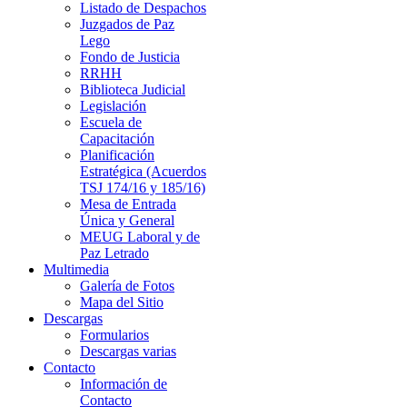
Listado de Despachos
Juzgados de Paz
Lego
Fondo de Justicia
RRHH
Biblioteca Judicial
Legislación
Escuela de
Capacitación
Planificación
Estratégica (Acuerdos
TSJ 174/16 y 185/16)
Mesa de Entrada
Única y General
MEUG Laboral y de
Paz Letrado
Multimedia
Galería de Fotos
Mapa del Sitio
Descargas
Formularios
Descargas varias
Contacto
Información de
Contacto