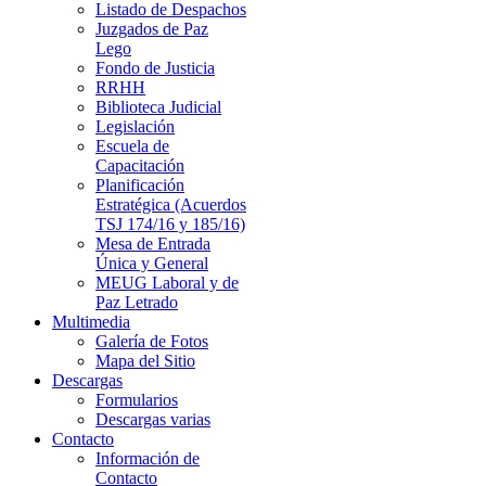
Listado de Despachos
Juzgados de Paz
Lego
Fondo de Justicia
RRHH
Biblioteca Judicial
Legislación
Escuela de
Capacitación
Planificación
Estratégica (Acuerdos
TSJ 174/16 y 185/16)
Mesa de Entrada
Única y General
MEUG Laboral y de
Paz Letrado
Multimedia
Galería de Fotos
Mapa del Sitio
Descargas
Formularios
Descargas varias
Contacto
Información de
Contacto