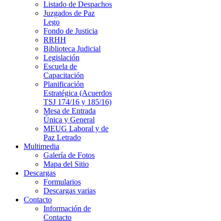
Listado de Despachos
Juzgados de Paz
Lego
Fondo de Justicia
RRHH
Biblioteca Judicial
Legislación
Escuela de
Capacitación
Planificación
Estratégica (Acuerdos
TSJ 174/16 y 185/16)
Mesa de Entrada
Única y General
MEUG Laboral y de
Paz Letrado
Multimedia
Galería de Fotos
Mapa del Sitio
Descargas
Formularios
Descargas varias
Contacto
Información de
Contacto