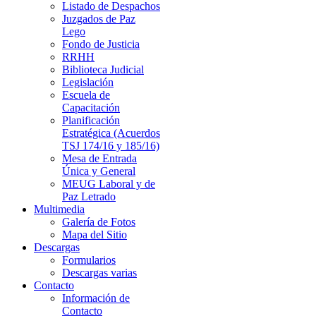
Listado de Despachos
Juzgados de Paz
Lego
Fondo de Justicia
RRHH
Biblioteca Judicial
Legislación
Escuela de
Capacitación
Planificación
Estratégica (Acuerdos
TSJ 174/16 y 185/16)
Mesa de Entrada
Única y General
MEUG Laboral y de
Paz Letrado
Multimedia
Galería de Fotos
Mapa del Sitio
Descargas
Formularios
Descargas varias
Contacto
Información de
Contacto