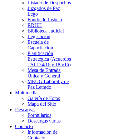
Listado de Despachos
Juzgados de Paz
Lego
Fondo de Justicia
RRHH
Biblioteca Judicial
Legislación
Escuela de
Capacitación
Planificación
Estratégica (Acuerdos
TSJ 174/16 y 185/16)
Mesa de Entrada
Única y General
MEUG Laboral y de
Paz Letrado
Multimedia
Galería de Fotos
Mapa del Sitio
Descargas
Formularios
Descargas varias
Contacto
Información de
Contacto