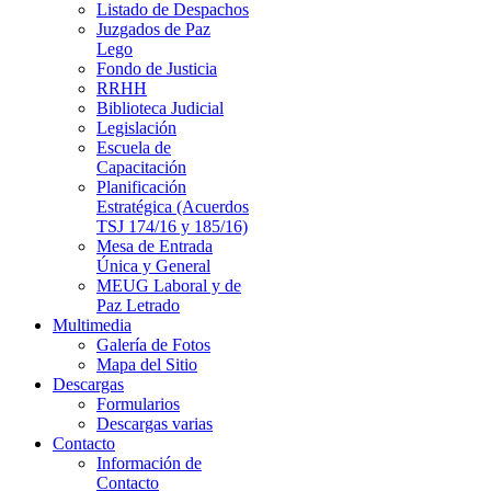
Listado de Despachos
Juzgados de Paz
Lego
Fondo de Justicia
RRHH
Biblioteca Judicial
Legislación
Escuela de
Capacitación
Planificación
Estratégica (Acuerdos
TSJ 174/16 y 185/16)
Mesa de Entrada
Única y General
MEUG Laboral y de
Paz Letrado
Multimedia
Galería de Fotos
Mapa del Sitio
Descargas
Formularios
Descargas varias
Contacto
Información de
Contacto