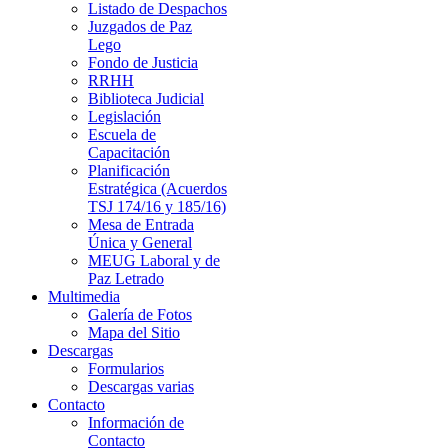
Listado de Despachos
Juzgados de Paz
Lego
Fondo de Justicia
RRHH
Biblioteca Judicial
Legislación
Escuela de
Capacitación
Planificación
Estratégica (Acuerdos
TSJ 174/16 y 185/16)
Mesa de Entrada
Única y General
MEUG Laboral y de
Paz Letrado
Multimedia
Galería de Fotos
Mapa del Sitio
Descargas
Formularios
Descargas varias
Contacto
Información de
Contacto