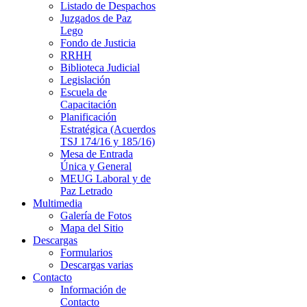
Listado de Despachos
Juzgados de Paz
Lego
Fondo de Justicia
RRHH
Biblioteca Judicial
Legislación
Escuela de
Capacitación
Planificación
Estratégica (Acuerdos
TSJ 174/16 y 185/16)
Mesa de Entrada
Única y General
MEUG Laboral y de
Paz Letrado
Multimedia
Galería de Fotos
Mapa del Sitio
Descargas
Formularios
Descargas varias
Contacto
Información de
Contacto