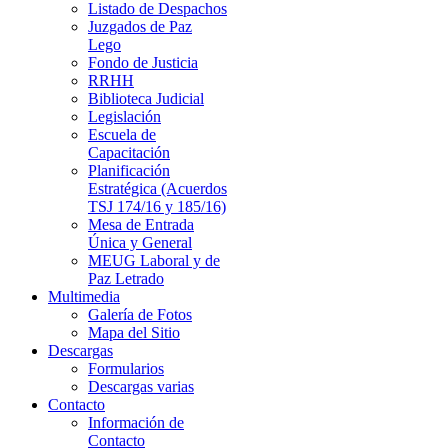
Listado de Despachos
Juzgados de Paz
Lego
Fondo de Justicia
RRHH
Biblioteca Judicial
Legislación
Escuela de
Capacitación
Planificación
Estratégica (Acuerdos
TSJ 174/16 y 185/16)
Mesa de Entrada
Única y General
MEUG Laboral y de
Paz Letrado
Multimedia
Galería de Fotos
Mapa del Sitio
Descargas
Formularios
Descargas varias
Contacto
Información de
Contacto