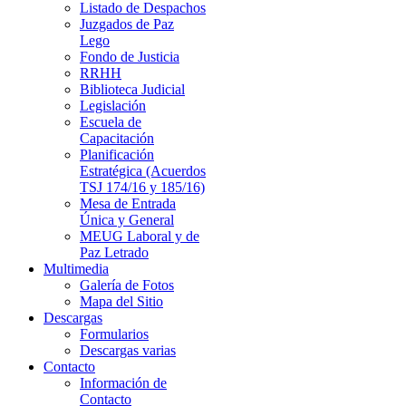
Listado de Despachos
Juzgados de Paz
Lego
Fondo de Justicia
RRHH
Biblioteca Judicial
Legislación
Escuela de
Capacitación
Planificación
Estratégica (Acuerdos
TSJ 174/16 y 185/16)
Mesa de Entrada
Única y General
MEUG Laboral y de
Paz Letrado
Multimedia
Galería de Fotos
Mapa del Sitio
Descargas
Formularios
Descargas varias
Contacto
Información de
Contacto