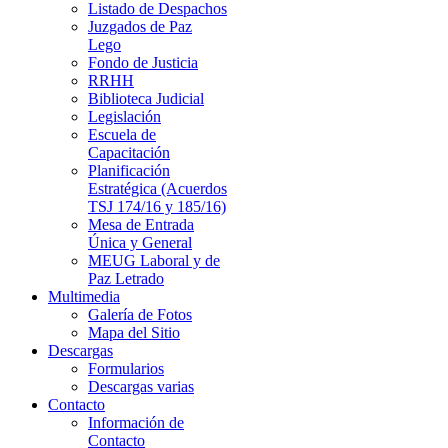
Listado de Despachos
Juzgados de Paz
Lego
Fondo de Justicia
RRHH
Biblioteca Judicial
Legislación
Escuela de
Capacitación
Planificación
Estratégica (Acuerdos
TSJ 174/16 y 185/16)
Mesa de Entrada
Única y General
MEUG Laboral y de
Paz Letrado
Multimedia
Galería de Fotos
Mapa del Sitio
Descargas
Formularios
Descargas varias
Contacto
Información de
Contacto