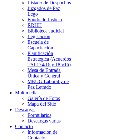
Listado de Despachos
Juzgados de Paz
Lego
Fondo de Justicia
RRHH
Biblioteca Judicial
Legislación
Escuela de
Capacitación
Planificación
Estratégica (Acuerdos
TSJ 174/16 y 185/16)
Mesa de Entrada
Única y General
MEUG Laboral y de
Paz Letrado
Multimedia
Galería de Fotos
Mapa del Sitio
Descargas
Formularios
Descargas varias
Contacto
Información de
Contacto