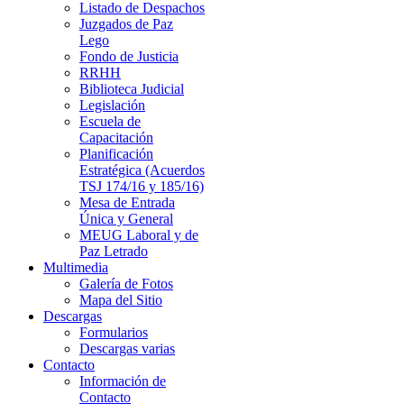
Listado de Despachos
Juzgados de Paz
Lego
Fondo de Justicia
RRHH
Biblioteca Judicial
Legislación
Escuela de
Capacitación
Planificación
Estratégica (Acuerdos
TSJ 174/16 y 185/16)
Mesa de Entrada
Única y General
MEUG Laboral y de
Paz Letrado
Multimedia
Galería de Fotos
Mapa del Sitio
Descargas
Formularios
Descargas varias
Contacto
Información de
Contacto