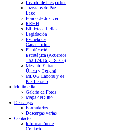
Listado de Despachos
Juzgados de Paz
Lego
Fondo de Justicia
RRHH
Biblioteca Judicial
Legislación
Escuela de
Capacitación
Planificación
Estratégica (Acuerdos
TSJ 174/16 y 185/16)
Mesa de Entrada
Única y General
MEUG Laboral y de
Paz Letrado
Multimedia
Galería de Fotos
Mapa del Sitio
Descargas
Formularios
Descargas varias
Contacto
Información de
Contacto