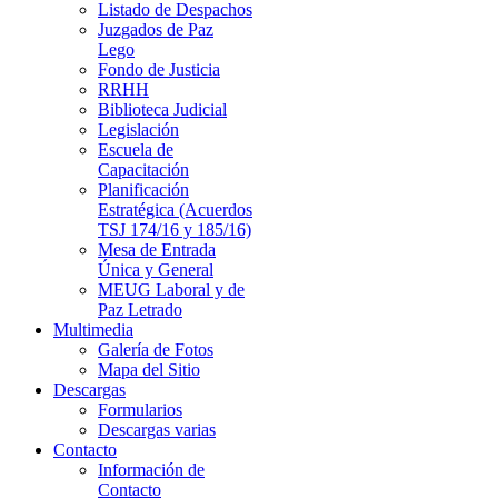
Listado de Despachos
Juzgados de Paz
Lego
Fondo de Justicia
RRHH
Biblioteca Judicial
Legislación
Escuela de
Capacitación
Planificación
Estratégica (Acuerdos
TSJ 174/16 y 185/16)
Mesa de Entrada
Única y General
MEUG Laboral y de
Paz Letrado
Multimedia
Galería de Fotos
Mapa del Sitio
Descargas
Formularios
Descargas varias
Contacto
Información de
Contacto