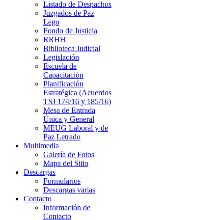
Listado de Despachos
Juzgados de Paz
Lego
Fondo de Justicia
RRHH
Biblioteca Judicial
Legislación
Escuela de
Capacitación
Planificación
Estratégica (Acuerdos
TSJ 174/16 y 185/16)
Mesa de Entrada
Única y General
MEUG Laboral y de
Paz Letrado
Multimedia
Galería de Fotos
Mapa del Sitio
Descargas
Formularios
Descargas varias
Contacto
Información de
Contacto