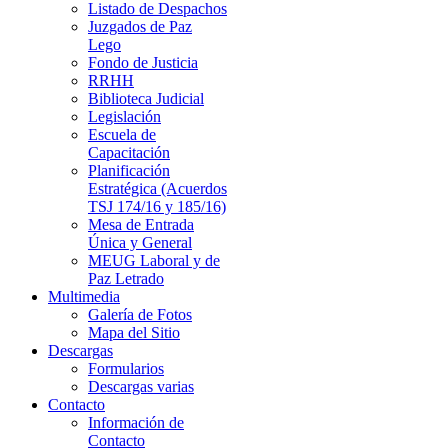
Listado de Despachos
Juzgados de Paz
Lego
Fondo de Justicia
RRHH
Biblioteca Judicial
Legislación
Escuela de
Capacitación
Planificación
Estratégica (Acuerdos
TSJ 174/16 y 185/16)
Mesa de Entrada
Única y General
MEUG Laboral y de
Paz Letrado
Multimedia
Galería de Fotos
Mapa del Sitio
Descargas
Formularios
Descargas varias
Contacto
Información de
Contacto