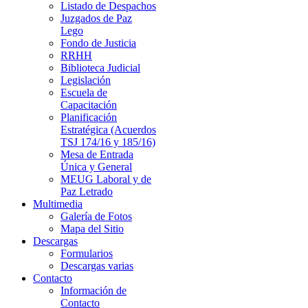
Listado de Despachos
Juzgados de Paz
Lego
Fondo de Justicia
RRHH
Biblioteca Judicial
Legislación
Escuela de
Capacitación
Planificación
Estratégica (Acuerdos
TSJ 174/16 y 185/16)
Mesa de Entrada
Única y General
MEUG Laboral y de
Paz Letrado
Multimedia
Galería de Fotos
Mapa del Sitio
Descargas
Formularios
Descargas varias
Contacto
Información de
Contacto