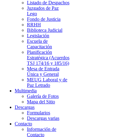
Listado de Despachos
Juzgados de Paz
Lego
Fondo de Justicia
RRHH
Biblioteca Judicial
Legislación
Escuela de
Capacitación
Planificación
Estratégica (Acuerdos
TSJ 174/16 y 185/16)
Mesa de Entrada
Única y General
MEUG Laboral y de
Paz Letrado
Multimedia
Galería de Fotos
Mapa del Sitio
Descargas
Formularios
Descargas varias
Contacto
Información de
Contacto