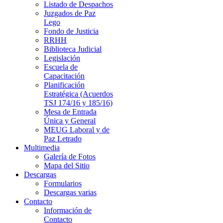
Listado de Despachos
Juzgados de Paz
Lego
Fondo de Justicia
RRHH
Biblioteca Judicial
Legislación
Escuela de
Capacitación
Planificación
Estratégica (Acuerdos
TSJ 174/16 y 185/16)
Mesa de Entrada
Única y General
MEUG Laboral y de
Paz Letrado
Multimedia
Galería de Fotos
Mapa del Sitio
Descargas
Formularios
Descargas varias
Contacto
Información de
Contacto