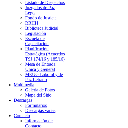
Listado de Despachos
Juzgados de Paz
Lego
Fondo de Justicia
RRHH
Biblioteca Judicial
Legislación
Escuela de
Capacitación
Planificación
Estratégica (Acuerdos
TSJ 174/16 y 185/16)
Mesa de Entrada
Única y General
MEUG Laboral y de
Paz Letrado
Multimedia
Galería de Fotos
Mapa del Sitio
Descargas
Formularios
Descargas varias
Contacto
Información de
Contacto