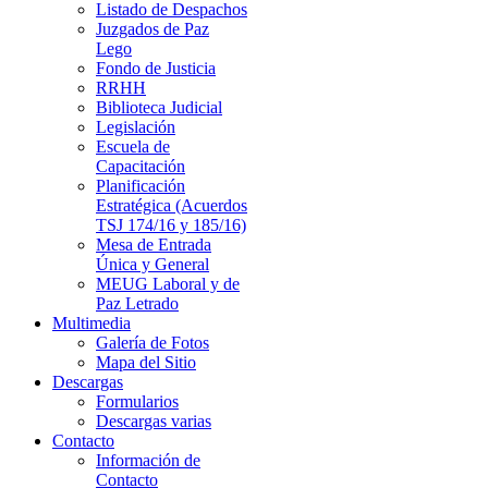
Listado de Despachos
Juzgados de Paz
Lego
Fondo de Justicia
RRHH
Biblioteca Judicial
Legislación
Escuela de
Capacitación
Planificación
Estratégica (Acuerdos
TSJ 174/16 y 185/16)
Mesa de Entrada
Única y General
MEUG Laboral y de
Paz Letrado
Multimedia
Galería de Fotos
Mapa del Sitio
Descargas
Formularios
Descargas varias
Contacto
Información de
Contacto