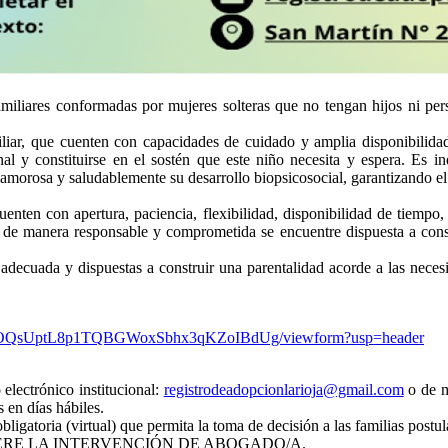
familiares conformadas por mujeres solteras que no tengan hijos ni per
liar, que cuenten con capacidades de cuidado y amplia disponibilidad
onal y constituirse en el sostén que este niño necesita y espera. Es 
morosa y saludablemente su desarrollo biopsicosocial, garantizando el s
uenten con apertura, paciencia, flexibilidad, disponibilidad de tiempo,
 de manera responsable y comprometida se encuentre dispuesta a cons
adecuada y dispuestas a construir una parentalidad acorde a las necesi
0YwOQsUptL8p1TQBGWoxSbhx3qKZoIBdUg/viewform?usp=header
electrónico institucional:
registrodeadopcionlarioja@gmail.com
o de m
 en días hábiles.
atoria (virtual) que permita la toma de decisión a las familias postula
ERE LA INTERVENCIÓN DE ABOGADO/A.