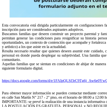
Esta convocatoria está dirigida particularmente en configuraciones 
inscripción para ser considerados aspirantes adoptivos.
Buscamos familias que deseen construir un proyecto parental y fami
permitan generar las condiciones para resignificar su historia pers
oportunidades, un contexto de contención que acompañe y fortalezca a
y artístico) a los que asiste en la actualidad.
Resulta necesario resaltar que quienes deseen asumir este cuidado, c
personal en donde pueda desplegar su subjetividad. Una familia que
comunitario.
Aquellas familias que se sientan en condiciones de ahijar de manera 
siguiente formulario digital.
https://docs.google.com/forms/d/e/1FAIpQLSf3rC9Tg6j_Aw6e
Para obtener mayor información se pueden contactar mediante correo 
en calle San Martín N° 217 - 2° piso, en el horario de 08:00 a 12:00 hs
IMPORTANTE: se prevé la realización de una instancia informativa oblig
LA POSTULACIÓN ES GRATUITA, PERSONAL y NO REQUI