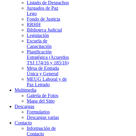
Listado de Despachos
Juzgados de Paz
Lego
Fondo de Justicia
RRHH
Biblioteca Judicial
Legislación
Escuela de
Capacitación
Planificación
Estratégica (Acuerdos
TSJ 174/16 y 185/16)
Mesa de Entrada
Única y General
MEUG Laboral y de
Paz Letrado
Multimedia
Galería de Fotos
Mapa del Sitio
Descargas
Formularios
Descargas varias
Contacto
Información de
Contacto