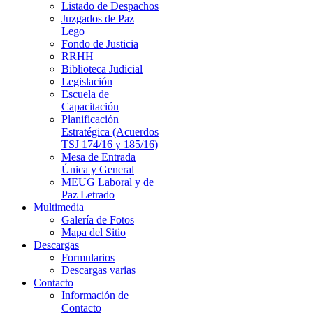
Listado de Despachos
Juzgados de Paz
Lego
Fondo de Justicia
RRHH
Biblioteca Judicial
Legislación
Escuela de
Capacitación
Planificación
Estratégica (Acuerdos
TSJ 174/16 y 185/16)
Mesa de Entrada
Única y General
MEUG Laboral y de
Paz Letrado
Multimedia
Galería de Fotos
Mapa del Sitio
Descargas
Formularios
Descargas varias
Contacto
Información de
Contacto