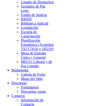
Listado de Despachos
Juzgados de Paz
Lego
Fondo de Justicia
RRHH
Biblioteca Judicial
Legislación
Escuela de
Capacitación
Planificación
Estratégica (Acuerdos
TSJ 174/16 y 185/16)
Mesa de Entrada
Única y General
MEUG Laboral y de
Paz Letrado
Multimedia
Galería de Fotos
Mapa del Sitio
Descargas
Formularios
Descargas varias
Contacto
Información de
Contacto