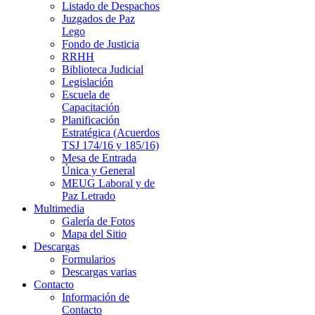
Listado de Despachos
Juzgados de Paz
Lego
Fondo de Justicia
RRHH
Biblioteca Judicial
Legislación
Escuela de
Capacitación
Planificación
Estratégica (Acuerdos
TSJ 174/16 y 185/16)
Mesa de Entrada
Única y General
MEUG Laboral y de
Paz Letrado
Multimedia
Galería de Fotos
Mapa del Sitio
Descargas
Formularios
Descargas varias
Contacto
Información de
Contacto