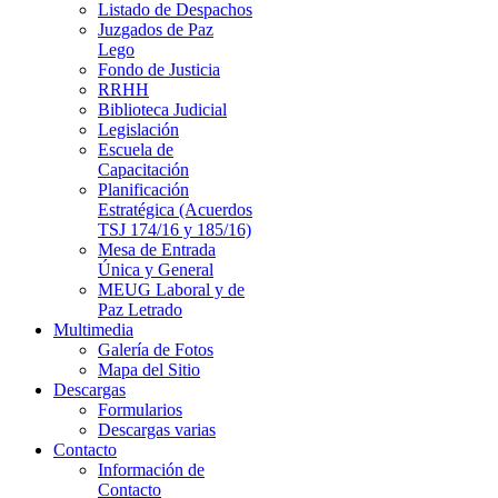
Listado de Despachos
Juzgados de Paz
Lego
Fondo de Justicia
RRHH
Biblioteca Judicial
Legislación
Escuela de
Capacitación
Planificación
Estratégica (Acuerdos
TSJ 174/16 y 185/16)
Mesa de Entrada
Única y General
MEUG Laboral y de
Paz Letrado
Multimedia
Galería de Fotos
Mapa del Sitio
Descargas
Formularios
Descargas varias
Contacto
Información de
Contacto