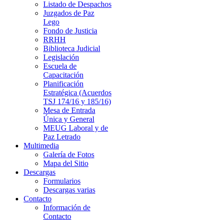
Listado de Despachos
Juzgados de Paz
Lego
Fondo de Justicia
RRHH
Biblioteca Judicial
Legislación
Escuela de
Capacitación
Planificación
Estratégica (Acuerdos
TSJ 174/16 y 185/16)
Mesa de Entrada
Única y General
MEUG Laboral y de
Paz Letrado
Multimedia
Galería de Fotos
Mapa del Sitio
Descargas
Formularios
Descargas varias
Contacto
Información de
Contacto