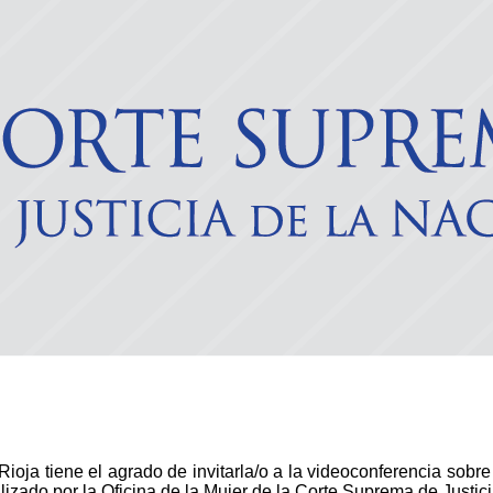
ioja tiene el agrado de invitarla/o a la videoconferencia sobre
lizado por la Oficina de la Mujer de la Corte Suprema de Justic