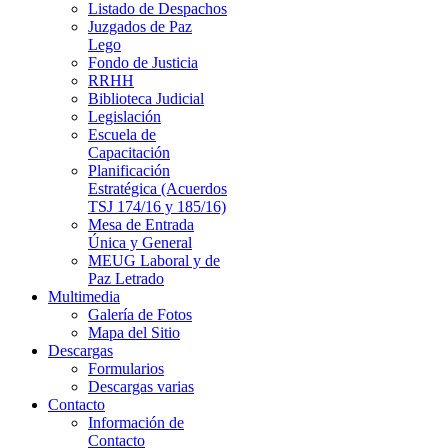
Listado de Despachos
Juzgados de Paz
Lego
Fondo de Justicia
RRHH
Biblioteca Judicial
Legislación
Escuela de
Capacitación
Planificación
Estratégica (Acuerdos
TSJ 174/16 y 185/16)
Mesa de Entrada
Única y General
MEUG Laboral y de
Paz Letrado
Multimedia
Galería de Fotos
Mapa del Sitio
Descargas
Formularios
Descargas varias
Contacto
Información de
Contacto