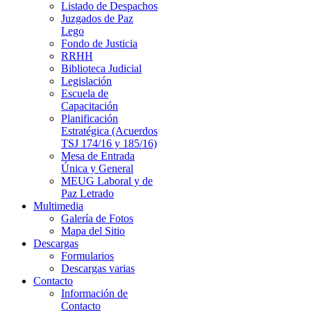
Listado de Despachos
Juzgados de Paz
Lego
Fondo de Justicia
RRHH
Biblioteca Judicial
Legislación
Escuela de
Capacitación
Planificación
Estratégica (Acuerdos
TSJ 174/16 y 185/16)
Mesa de Entrada
Única y General
MEUG Laboral y de
Paz Letrado
Multimedia
Galería de Fotos
Mapa del Sitio
Descargas
Formularios
Descargas varias
Contacto
Información de
Contacto