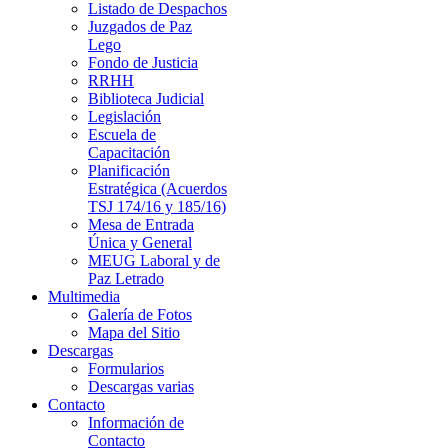
Listado de Despachos
Juzgados de Paz
Lego
Fondo de Justicia
RRHH
Biblioteca Judicial
Legislación
Escuela de
Capacitación
Planificación
Estratégica (Acuerdos
TSJ 174/16 y 185/16)
Mesa de Entrada
Única y General
MEUG Laboral y de
Paz Letrado
Multimedia
Galería de Fotos
Mapa del Sitio
Descargas
Formularios
Descargas varias
Contacto
Información de
Contacto