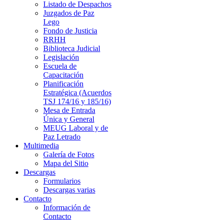
Listado de Despachos
Juzgados de Paz
Lego
Fondo de Justicia
RRHH
Biblioteca Judicial
Legislación
Escuela de
Capacitación
Planificación
Estratégica (Acuerdos
TSJ 174/16 y 185/16)
Mesa de Entrada
Única y General
MEUG Laboral y de
Paz Letrado
Multimedia
Galería de Fotos
Mapa del Sitio
Descargas
Formularios
Descargas varias
Contacto
Información de
Contacto