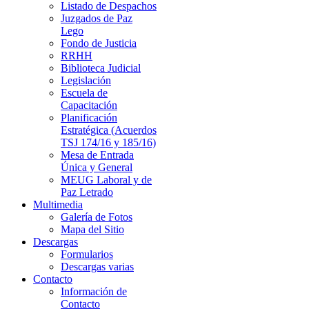
Listado de Despachos
Juzgados de Paz
Lego
Fondo de Justicia
RRHH
Biblioteca Judicial
Legislación
Escuela de
Capacitación
Planificación
Estratégica (Acuerdos
TSJ 174/16 y 185/16)
Mesa de Entrada
Única y General
MEUG Laboral y de
Paz Letrado
Multimedia
Galería de Fotos
Mapa del Sitio
Descargas
Formularios
Descargas varias
Contacto
Información de
Contacto