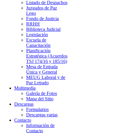
Listado de Despachos
Juzgados de Paz
Lego
Fondo de Justicia
RRHH
Biblioteca Judicial
Legislación
Escuela de
Capacitación
Planificación
Estratégica (Acuerdos
TSJ 174/16 y 185/16)
Mesa de Entrada
Única y General
MEUG Laboral y de
Paz Letrado
Multimedia
Galería de Fotos
Mapa del Sitio
Descargas
Formularios
Descargas varias
Contacto
Información de
Contacto