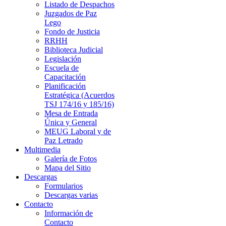
Listado de Despachos
Juzgados de Paz
Lego
Fondo de Justicia
RRHH
Biblioteca Judicial
Legislación
Escuela de
Capacitación
Planificación
Estratégica (Acuerdos
TSJ 174/16 y 185/16)
Mesa de Entrada
Única y General
MEUG Laboral y de
Paz Letrado
Multimedia
Galería de Fotos
Mapa del Sitio
Descargas
Formularios
Descargas varias
Contacto
Información de
Contacto