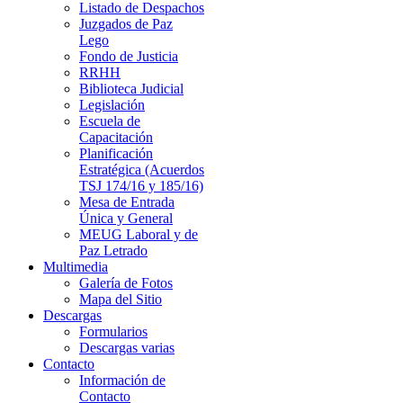
Listado de Despachos
Juzgados de Paz
Lego
Fondo de Justicia
RRHH
Biblioteca Judicial
Legislación
Escuela de
Capacitación
Planificación
Estratégica (Acuerdos
TSJ 174/16 y 185/16)
Mesa de Entrada
Única y General
MEUG Laboral y de
Paz Letrado
Multimedia
Galería de Fotos
Mapa del Sitio
Descargas
Formularios
Descargas varias
Contacto
Información de
Contacto