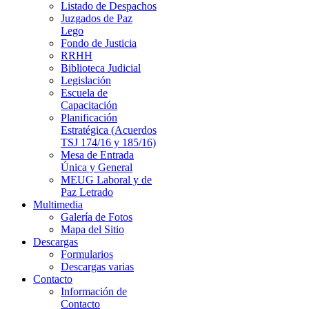
Listado de Despachos
Juzgados de Paz
Lego
Fondo de Justicia
RRHH
Biblioteca Judicial
Legislación
Escuela de
Capacitación
Planificación
Estratégica (Acuerdos
TSJ 174/16 y 185/16)
Mesa de Entrada
Única y General
MEUG Laboral y de
Paz Letrado
Multimedia
Galería de Fotos
Mapa del Sitio
Descargas
Formularios
Descargas varias
Contacto
Información de
Contacto