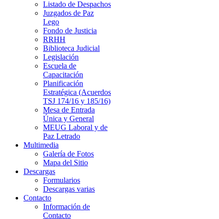
Listado de Despachos
Juzgados de Paz
Lego
Fondo de Justicia
RRHH
Biblioteca Judicial
Legislación
Escuela de
Capacitación
Planificación
Estratégica (Acuerdos
TSJ 174/16 y 185/16)
Mesa de Entrada
Única y General
MEUG Laboral y de
Paz Letrado
Multimedia
Galería de Fotos
Mapa del Sitio
Descargas
Formularios
Descargas varias
Contacto
Información de
Contacto