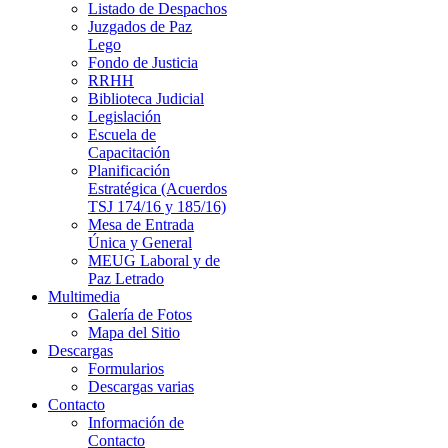
Listado de Despachos
Juzgados de Paz
Lego
Fondo de Justicia
RRHH
Biblioteca Judicial
Legislación
Escuela de
Capacitación
Planificación
Estratégica (Acuerdos
TSJ 174/16 y 185/16)
Mesa de Entrada
Única y General
MEUG Laboral y de
Paz Letrado
Multimedia
Galería de Fotos
Mapa del Sitio
Descargas
Formularios
Descargas varias
Contacto
Información de
Contacto