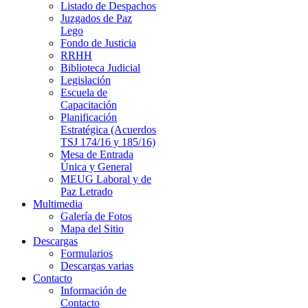
Listado de Despachos
Juzgados de Paz
Lego
Fondo de Justicia
RRHH
Biblioteca Judicial
Legislación
Escuela de
Capacitación
Planificación
Estratégica (Acuerdos
TSJ 174/16 y 185/16)
Mesa de Entrada
Única y General
MEUG Laboral y de
Paz Letrado
Multimedia
Galería de Fotos
Mapa del Sitio
Descargas
Formularios
Descargas varias
Contacto
Información de
Contacto